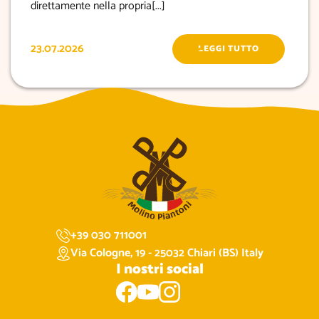
direttamente nella propria[...]
23.07.2026
LEGGI TUTTO
+39 030 711001
Via Cologne, 19 - 25032 Chiari (BS) Italy
I nostri social