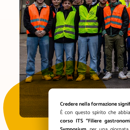
Credere nella formazione signif
È con questo spirito che abbi
corso ITS “Filiere gastronom
Symposium
, per una giornata 