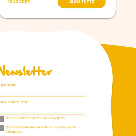
10.10.2025
LEGGI TUTTO
Newsletter
l tuo Nome
l tuo Indirizzo Email*
Ho preso visione e accetto la
privacy policy
.
Voglio iscrivermi alla newsletter e/o ricevere vostre
informative..