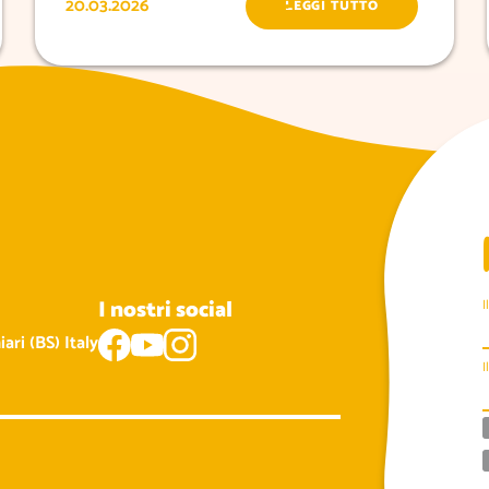
20.03.2026
LEGGI TUTTO
I nostri social
I
ari (BS) Italy
I