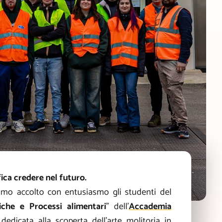
ica credere nel futuro.
amo accolto con entusiasmo gli studenti del
iche e Processi alimentari
” dell’
Accademia
dedicata alla scoperta dell’arte molitoria in