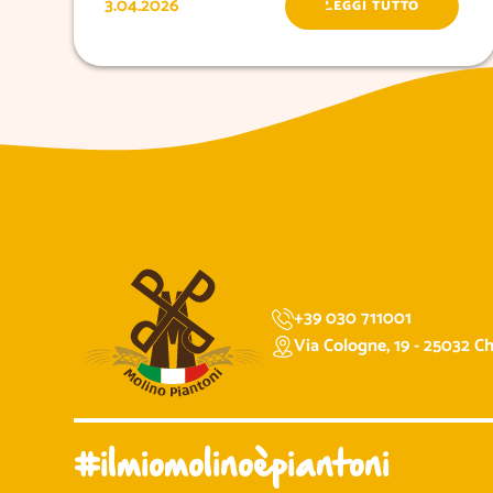
3.04.2026
LEGGI TUTTO
+39 030 711001
Via Cologne, 19 - 25032 Chi
#ilmiomolinoèpiantoni