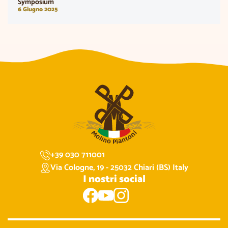
Symposium
6 Giugno 2025
+39 030 711001
Via Cologne, 19 - 25032 Chiari (BS) Italy
I nostri social