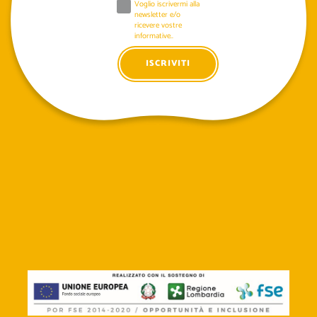
Voglio iscrivermi alla
newsletter e/o
ricevere vostre
informative..