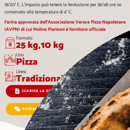
18/20° C. L’impasto può tenere la lievitazione per 36/48 ore se
conservato alla temperatura di 4° C.
Farina approvata dall’Associazione Verace Pizza Napoletana
(AVPN) di cui Molino Piantoni è fornitore ufficiale
.
Formato
25 kg,10 kg
Uso
Pizza
Linea
Tradizionale
SCARICA LA SCHEDA TECNICA
RICHIEDI INFORMAZIONI