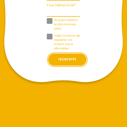
Il tuo Indirizzo Email*
Ho preso visione e
accetto la
privacy
policy
.
Voglio iscrivermi alla
newsletter e/o
ricevere vostre
informative..