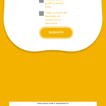
accetto la
privacy
policy
.
Voglio iscrivermi alla
newsletter e/o
ricevere vostre
informative..