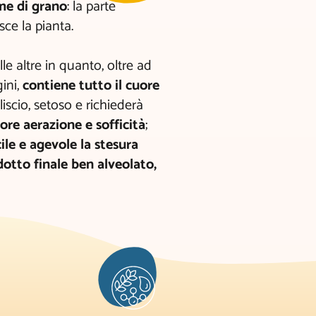
me di grano
: la parte
ce la pianta.
le altre in quanto, oltre ad
gini,
contiene tutto il cuore
liscio, setoso e richiederà
re aerazione e sofficità
;
ile e agevole la stesura
otto finale ben alveolato,