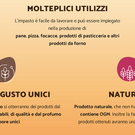
MOLTEPLICI UTILIZZI
L’impasto è facile da lavorare e può essere impiegato
nella produzione di:
pane
,
pizza
,
focacce
,
prodotti di pasticceria e altri
prodotti da forno
 GUSTO UNICI
NATU
no
si otterranno dei prodotti dal
Prodotto naturale
, che non h
abili
,
di qualità e dal profumo
contiene OGM
. Inoltre la f
pore unici
prodotti ottenuti avranno u