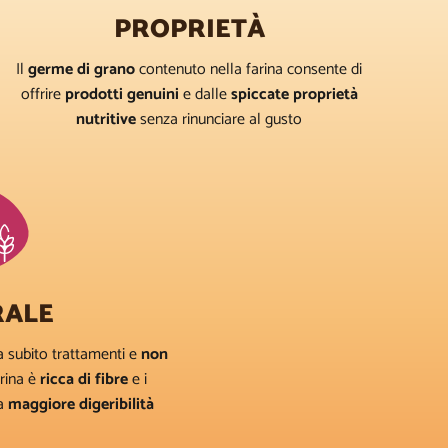
PROPRIETÀ
Il
germe di grano
contenuto nella farina consente di
offrire
prodotti genuini
e dalle
spiccate proprietà
nutritive
senza rinunciare al gusto
RALE
a subito trattamenti e
non
arina è
ricca di fibre
e i
na
maggiore digeribilità