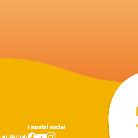
I nostri social
I
ari (BS) Italy