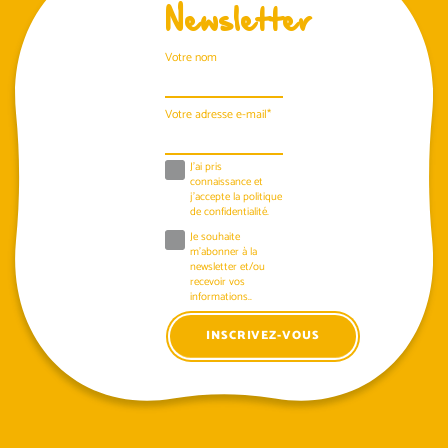
Newsletter
Votre nom
Votre adresse e-mail*
J'ai pris
connaissance et
j'accepte la
politique
de confidentialité
.
Je souhaite
m'abonner à la
newsletter et/ou
recevoir vos
informations..