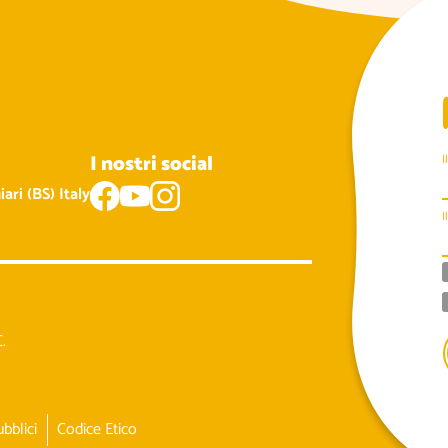
I nostri social
I
ari (BS) Italy
I
.
ubblici
Codice Etico