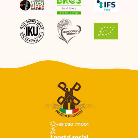
+39 030 711001
I nostri social