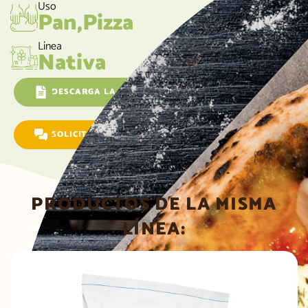
Uso
Pan,Pizza
Línea
Nativa
DESCARGA LA FICHA TÉCNICA
SOLICITAR INFORMACIÓN
PRODUCTOS DE LA MISMA
LÍNEA: