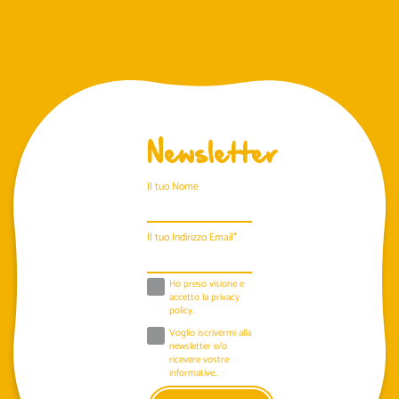
Newsletter
Il tuo Nome
Il tuo Indirizzo Email*
Ho preso visione e
accetto la
privacy
policy
.
Voglio iscrivermi alla
newsletter e/o
ricevere vostre
informative..