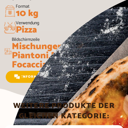
Format
10 kg
Verwendung
Pizza
Bildschirmzeile
Mischungen
Piantoni,Pizza und
Focaccia
INFORMATIONEN ANFRAGEN
WEITERE PRODUKTE DER
GLEICHEN KATEGORIE: