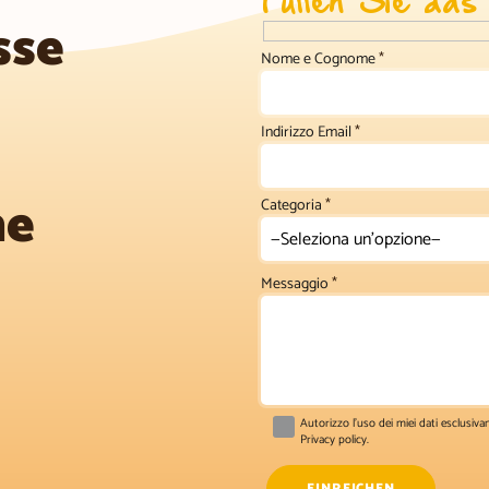
sse
Nome e Cognome
*
Indirizzo Email
*
ne
Categoria
*
Messaggio
*
Autorizzo l’uso dei miei dati esclusiva
Privacy policy
.