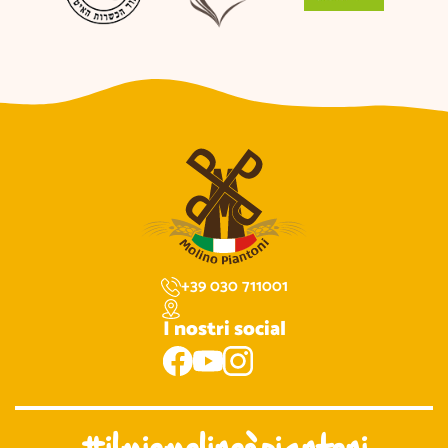
+39 030 711001
I nostri social
#ilmiomolinoèpiantoni