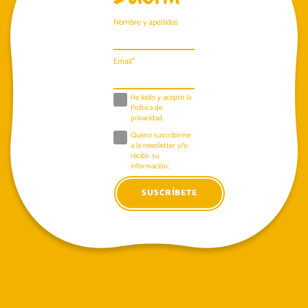
Nombre y apellidos
Email*
He leido y acepto la
Política de
privacidad
.
Quiero suscribirme
a la newsletter y/o
recibir su
información..