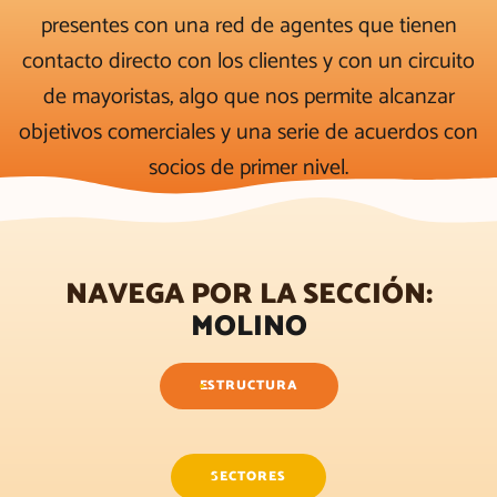
presentes con una red de agentes que tienen
contacto directo con los clientes y con un circuito
de mayoristas, algo que nos permite alcanzar
objetivos comerciales y una serie de acuerdos con
socios de primer nivel.
MACINACIÓN DEL TRIGO
OFI
PLANTA
NAVEGA POR LA SECCIÓN:
MOLINO
ESTRUCTURA
ITALIA
RED DE VENTA
SECTORES
PRODUCTO A GRANEL PLANTA