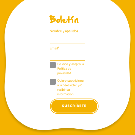
Boletín
Nombre y apellidos
Email*
EXTERIOR
He leido y acepto la
Política de
privacidad
.
Quiero suscribirme
a la newsletter y/o
recibir su
información..
EXPORTACIÓN DE