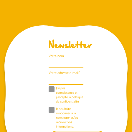
Newsletter
Votre nom
Votre adresse e-mail*
J'ai pris
connaissance et
j'accepte la
politique
de confidentialité
.
Je souhaite
m'abonner à la
newsletter et/ou
recevoir vos
informations..