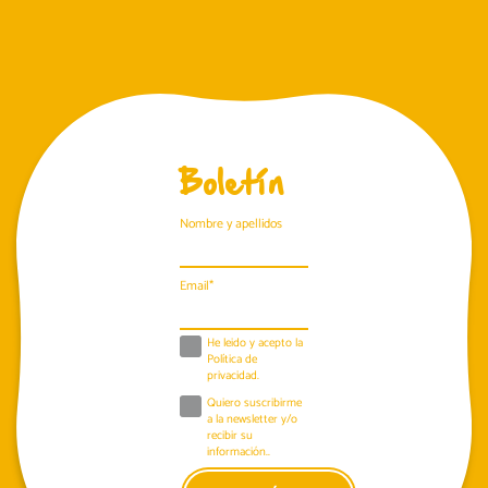
Boletín
Nombre y apellidos
Email*
He leido y acepto la
Política de
privacidad
.
Quiero suscribirme
a la newsletter y/o
recibir su
información..