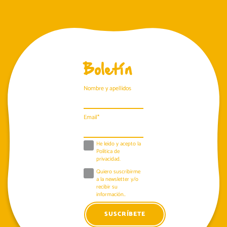
Boletín
Nombre y apellidos
Email*
He leido y acepto la
Política de
privacidad
.
Quiero suscribirme
a la newsletter y/o
recibir su
información..