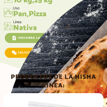
10 kg,25 kg
Uso
Pan,Pizza
Línea
Nativa
DESCARGA LA FICHA TÉCNICA
SOLICITAR INFORMACIÓN
PRODUCTOS DE LA MISMA
LÍNEA: